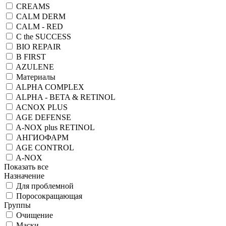
CREAMS
CALM DERM
CALM - RED
C the SUCCESS
BIO REPAIR
B FIRST
AZULENE
Материалы
ALPHA COMPLEX
ALPHA - BETA & RETINOL
ACNOX PLUS
AGE DEFENSE
A-NOX plus RETINOL
АНГИОФАРМ
AGE CONTROL
A-NOX
Показать все
Назначение
Для проблемной
Поросокращающая
Группы
Очищение
Маски