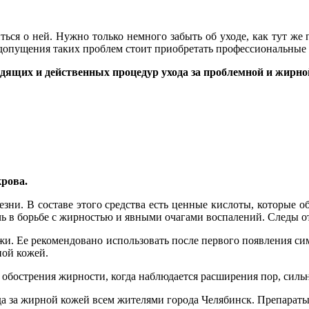
ься о ней. Нужно только немного забыть об уходе, как тут же 
едопущения таких проблем стоит приобретать профессиональные 
дящих и действенных процедур ухода за проблемной и жирно
рова.
зни. В составе этого средства есть ценные кислоты, которые о
чь в борьбе с жирностью и явными очагами воспалений. Следы 
и. Ее рекомендовано использовать после первого появления сим
ной кожей.
бострения жирности, когда наблюдается расширения пор, сильны
а за жирной кожей всем жителями города Челябинск. Препараты 