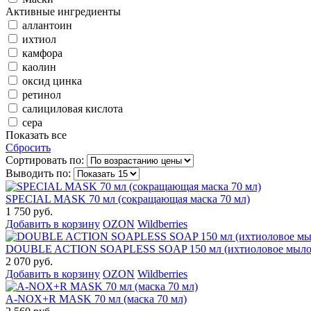
Активные ингредиенты
аллантоин
ихтиол
камфора
каолин
оксид цинка
ретинол
салициловая кислота
сера
Показать все
Сбросить
Сортировать по:
Выводить по:
SPECIAL MASK 70 мл (сокращающая маска 70 мл)
1 750 руб.
Добавить в корзину
OZON
Wildberries
DOUBLE ACTION SOAPLESS SOAP 150 мл (ихтиоловое мыло 
2 070 руб.
Добавить в корзину
OZON
Wildberries
A-NOX+R MASK 70 мл (маска 70 мл)