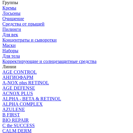
Группы
Кремы
Лосьоны
Очищение
Средства от прыщей
Пилинги
Для век
Концентраты и сыворотки
Маски
Наборы
Для тела
Корректирующие и солнцезащитные средства
Линии
AGE CONTROL
АНГИОФАРМ
A-NOX plus RETINOL
AGE DEFENSE
ACNOX PLUS
ALPHA - BETA & RETINOL
ALPHA COMPLEX
AZULENE
B FIRST
BIO REPAIR
C the SUCCESS
CALM DERM