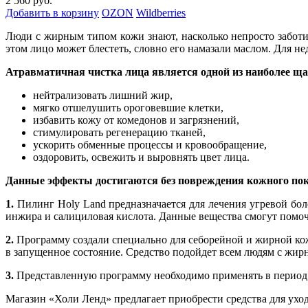
2 560 руб.
Добавить в корзину
OZON
Wildberries
Люди с жирным типом кожи знают, насколько непросто заботит
этом лицо может блестеть, словно его намазали маслом. Для н
Атравматичная чистка лица является одной из наиболее ща
нейтрализовать лишний жир,
мягко отшелушить ороговевшие клетки,
избавить кожу от комедонов и загрязнений,
стимулировать регенерацию тканей,
ускорить обменные процессы и кровообращение,
оздоровить, освежить и выровнять цвет лица.
Данные эффекты достигаются без повреждения кожного пок
1.
Пилинг Holy Land предназначается для лечения угревой боле
инжира и салициловая кислота. Данные вещества смогут помо
2.
Программу создали специально для себорейной и жирной кож
в запущенное состояние. Средство подойдет всем людям с жир
3.
Представленную программу необходимо применять в период о
Магазин «Холи Ленд» предлагает приобрести средства для уход