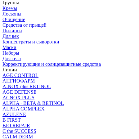
Группы
Кремы
Лосьоны
Очищение
Средства от прыщей
Пилинги
Для век
Концентраты и сыворотки
Маски
Наборы
Для тела
Корректирующие и солнцезащитные средства
Линии
AGE CONTROL
АНГИОФАРМ
A-NOX plus RETINOL
AGE DEFENSE
ACNOX PLUS
ALPHA - BETA & RETINOL
ALPHA COMPLEX
AZULENE
B FIRST
BIO REPAIR
C the SUCCESS
CALM DERM