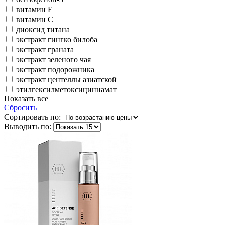
витамин Е
витамин С
диоксид титана
экстракт гингко билоба
экстракт граната
экстракт зеленого чая
экстракт подорожника
экстракт центеллы азиатской
этилгексилметоксициннамат
Показать все
Сбросить
Сортировать по:
Выводить по: