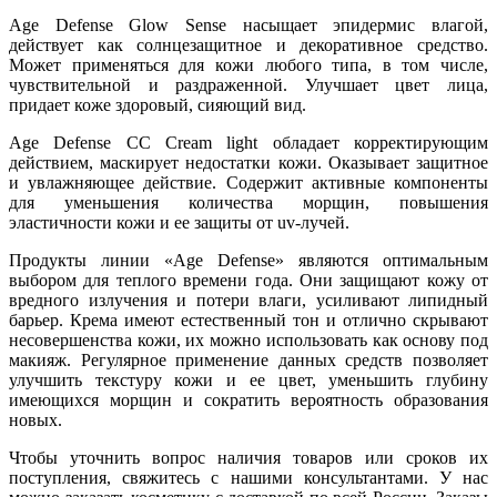
Age Defense Glow Sense насыщает эпидермис влагой,
действует как солнцезащитное и декоративное средство.
Может применяться для кожи любого типа, в том числе,
чувствительной и раздраженной. Улучшает цвет лица,
придает коже здоровый, сияющий вид.
Age Defense CC Cream light обладает корректирующим
действием, маскирует недостатки кожи. Оказывает защитное
и увлажняющее действие. Содержит активные компоненты
для уменьшения количества морщин, повышения
эластичности кожи и ее защиты от uv-лучей.
Продукты линии «Age Defense» являются оптимальным
выбором для теплого времени года. Они защищают кожу от
вредного излучения и потери влаги, усиливают липидный
барьер. Крема имеют естественный тон и отлично скрывают
несовершенства кожи, их можно использовать как основу под
макияж. Регулярное применение данных средств позволяет
улучшить текстуру кожи и ее цвет, уменьшить глубину
имеющихся морщин и сократить вероятность образования
новых.
Чтобы уточнить вопрос наличия товаров или сроков их
поступления, свяжитесь с нашими консультантами. У нас