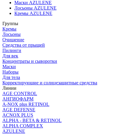
Маски AZULENE
Лосьоны AZULENE
Кремы AZULENE
Группы
Кремы
Лосьоны
Очищение
Средства от прыщей
Пилинги
Для век
Концентраты и сыворотки
Маски
Наборы
Для тела
Корректирующие и солнцезащитные средства
Линии
AGE CONTROL
АНГИОФАРМ
A-NOX plus RETINOL
AGE DEFENSE
ACNOX PLUS
ALPHA - BETA & RETINOL
ALPHA COMPLEX
AZULENE