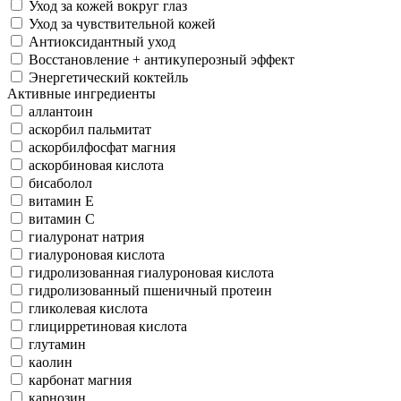
Уход за кожей вокруг глаз
Уход за чувствительной кожей
Антиоксидантный уход
Восстановление + антикуперозный эффект
Энергетический коктейль
Активные ингредиенты
аллантоин
аскорбил пальмитат
аскорбилфосфат магния
аскорбиновая кислота
бисаболол
витамин Е
витамин С
гиалуронат натрия
гиалуроновая кислота
гидролизованная гиалуроновая кислота
гидролизованный пшеничный протеин
гликолевая кислота
глицирретиновая кислота
глутамин
каолин
карбонат магния
карнозин