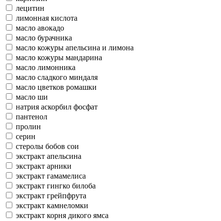
лецитин
лимонная кислота
масло авокадо
масло бурачника
масло кожуры апельсина и лимона
масло кожуры мандарина
масло лимонника
масло сладкого миндаля
масло цветков ромашки
масло ши
натрия аскорбил фосфат
пантенол
пролин
серин
стеролы бобов сои
экстракт апельсина
экстракт арники
экстракт гамамелиса
экстракт гингко билоба
экстракт грейпфрута
экстракт камнеломки
экстракт корня дикого ямса