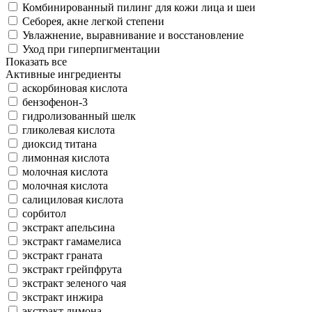
Комбинированный пилинг для кожи лица и шеи
Себорея, акне легкой степени
Увлажнение, выравнивание и восстановление
Уход при гиперпигментации
Показать все
Активные ингредиенты
аскорбиновая кислота
бензофeнон-3
гидролизованный шелк
гликолевая кислота
диоксид титана
лимонная кислота
молочная кислота
молочная кислота
салициловая кислота
сорбитол
экстракт апельсина
экстракт гамамелиса
экстракт граната
экстракт грейпфрута
экстракт зеленого чая
экстракт инжира
экстракт лимона