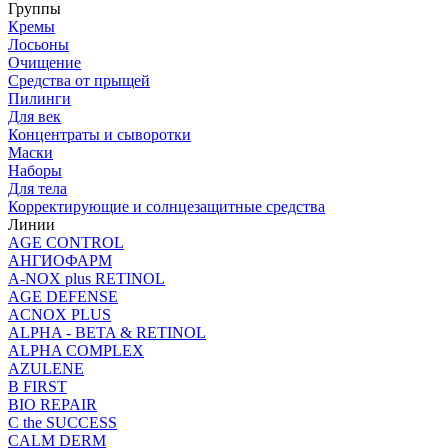
Группы
Кремы
Лосьоны
Очищение
Средства от прыщей
Пилинги
Для век
Концентраты и сыворотки
Маски
Наборы
Для тела
Корректирующие и солнцезащитные средства
Линии
AGE CONTROL
АНГИОФАРМ
A-NOX plus RETINOL
AGE DEFENSE
ACNOX PLUS
ALPHA - BETA & RETINOL
ALPHA COMPLEX
AZULENE
B FIRST
BIO REPAIR
C the SUCCESS
CALM DERM