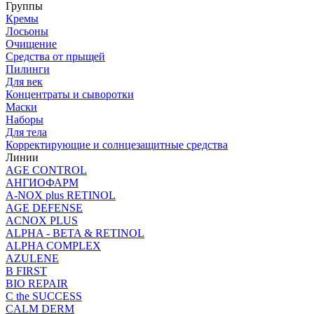
Группы
Кремы
Лосьоны
Очищение
Средства от прыщей
Пилинги
Для век
Концентраты и сыворотки
Маски
Наборы
Для тела
Корректирующие и солнцезащитные средства
Линии
AGE CONTROL
АНГИОФАРМ
A-NOX plus RETINOL
AGE DEFENSE
ACNOX PLUS
ALPHA - BETA & RETINOL
ALPHA COMPLEX
AZULENE
B FIRST
BIO REPAIR
C the SUCCESS
CALM DERM