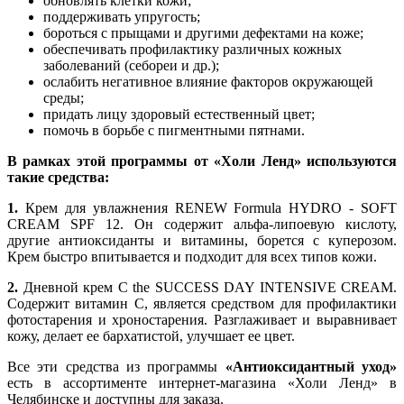
обновлять клетки кожи;
поддерживать упругость;
бороться с прыщами и другими дефектами на коже;
обеспечивать профилактику различных кожных
заболеваний (себореи и др.);
ослабить негативное влияние факторов окружающей
среды;
придать лицу здоровый естественный цвет;
помочь в борьбе с пигментными пятнами.
В рамках этой программы от «Холи Ленд» используются
такие средства:
1.
Крем для увлажнения RENEW Formula HYDRO - SOFT
CREAM SPF 12. Он содержит альфа-липоевую кислоту,
другие антиоксиданты и витамины, борется с куперозом.
Крем быстро впитывается и подходит для всех типов кожи.
2.
Дневной крем C the SUCCESS DAY INTENSIVE CREAM.
Содержит витамин С, является средством для профилактики
фотостарения и хроностарения. Разглаживает и выравнивает
кожу, делает ее бархатистой, улучшает ее цвет.
Все эти средства из программы
«Антиоксидантный уход»
есть в ассортименте интернет-магазина «Холи Ленд» в
Челябинске и доступны для заказа.