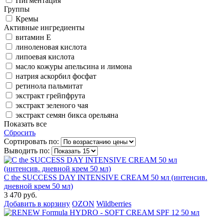
Пигментация
Группы
Кремы
Активные ингредиенты
витамин Е
линоленовая кислота
липоевая кислота
масло кожуры апельсина и лимона
натрия аскорбил фосфат
ретинола пальмитат
экстракт грейпфрута
экстракт зеленого чая
экстракт семян бикса орельяна
Показать все
Сбросить
Сортировать по:
Выводить по:
C the SUCCESS DAY INTENSIVE CREAM 50 мл (интенсив.
дневной крем 50 мл)
3 470 руб.
Добавить в корзину
OZON
Wildberries