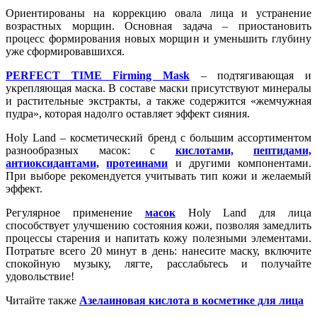
Ориентированы на коррекцию овала лица и устранение
возрастных морщин. Основная задача – приостановить
процесс формирования новых морщин и уменьшить глубину
уже сформировавшихся.
PERFECT TIME Firming Mask
– подтягивающая и
укрепляющая маска. В составе маски присутствуют минералы
и растительные экстракты, а также содержится «жемчужная
пудра», которая надолго оставляет эффект сияния.
Holy Land – косметический бренд с большим ассортиментом
разнообразных масок: с
кислотами,
пептидами,
антиоксидантами,
протеинами
и другими компонентами.
При выборе рекомендуется учитывать тип кожи и желаемый
эффект.
Регулярное применение
масок
Holy Land для лица
способствует улучшению состояния кожи, позволяя замедлить
процессы старения и напитать кожу полезными элементами.
Потратьте всего 20 минут в день: нанесите маску, включите
спокойную музыку, лягте, расслабьтесь и получайте
удовольствие!
Читайте также
Азелаиновая кислота в косметике для лица