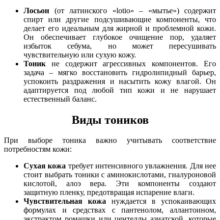
Лосьон
(от латинского «lotio» – «мытье») содержит
спирт или другие подсушивающие компоненты, что
делает его идеальным для жирной и проблемной кожи.
Он обеспечивает глубокое очищение пор, удаляет
избыток себума, но может пересушивать
чувствительную или сухую кожу.
Тоник
не содержит агрессивных компонентов. Его
задача – мягко восстановить гидролипидный барьер,
успокоить раздражения и насытить кожу влагой. Он
адаптируется под любой тип кожи и не нарушает
естественный баланс.
Виды тоников
При выборе тоника важно учитывать соответствие
потребностям кожи:
Сухая кожа
требует интенсивного увлажнения. Для нее
стоит выбрать тоники с аминокислотами, гиалуроновой
кислотой, алоэ вера. Эти компоненты создают
защитную пленку, предотвращая испарение влаги.
Чувствительная кожа
нуждается в успокаивающих
формулах и средствах с пантенолом, аллантоином,
экстрактом ромашки или центеллы азиатской, которые