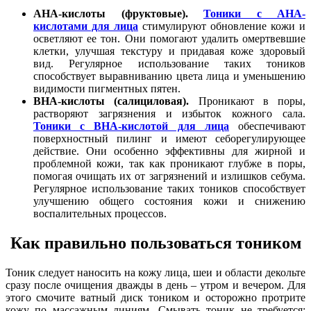
АНА-кислоты (фруктовые).
Тоники с AHA-
кислотами для лица
стимулируют обновление кожи и
осветляют ее тон. Они помогают удалить омертвевшие
клетки, улучшая текстуру и придавая коже здоровый
вид. Регулярное использование таких тоников
способствует выравниванию цвета лица и уменьшению
видимости пигментных пятен.
ВНА-кислоты (салициловая).
Проникают в поры,
растворяют загрязнения и избыток кожного сала.
Тоники с BHA-кислотой для лица
обеспечивают
поверхностный пилинг и имеют себорегулирующее
действие. Они особенно эффективны для жирной и
проблемной кожи, так как проникают глубже в поры,
помогая очищать их от загрязнений и излишков себума.
Регулярное использование таких тоников способствует
улучшению общего состояния кожи и снижению
воспалительных процессов.
Как правильно пользоваться тоником
Тоник следует наносить на кожу лица, шеи и области декольте
сразу после очищения дважды в день – утром и вечером. Для
этого смочите ватный диск тоником и осторожно протрите
кожу по массажным линиям. Смывать тоник не требуется;